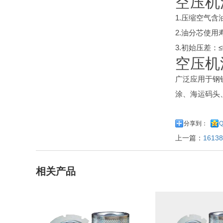
空压机
1.压缩空气含
2.油分芯使用
3.初始压差：≤0
空压机
广泛应用于钢
涂、海运码头
分享到：
上一篇：
161
相关产品