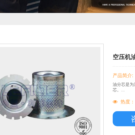
空压机
产品简介:
油分芯是为
芯。...
热度：