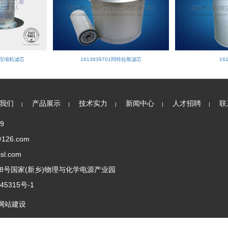
压缩机滤芯
1613839701阿特拉斯滤芯
16
我们
产品展示
技术实力
新闻中心
人才招聘
联
|
|
|
|
|
9
@126.com
jsl.com
街8号国家(新乡)物理与化学电源产业园
45315号-1
网站建设