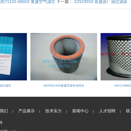
的71131-66010 复盛空气滤芯
下一篇：
ZZ523010 富盛原厂油过滤器
复盛油分滤芯
2605541330复盛空滤专业转化
16211389
我们
产品展示
技术实力
新闻中心
人才招聘
联
|
|
|
|
|
9