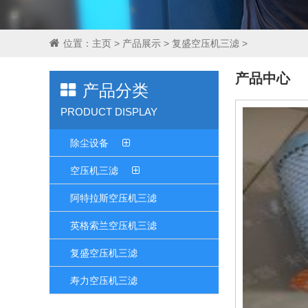
位置：
主页
>
产品展示
>
复盛空压机三滤
>
产品中心
产品分类
PRODUCT DISPLAY
除尘设备
空压机三滤
阿特拉斯空压机三滤
英格索兰空压机三滤
复盛空压机三滤
寿力空压机三滤