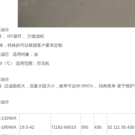
0058复盛油分
纤， HV玻纤， 兰德滤纸
0 微米，特殊的可以根据客户要求定制
叠滤芯
适用对象：油
20（℃） 适用范围：空压机
复盛油分
靠 过滤面积大，流量大阻力小，效率可达99.9995%， 结构简单 便于维护
复盛油分
-132W/A
-185W/A
19.5-42
71182-66010
350
430
32 111 35 430