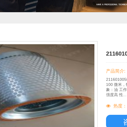
21160
产品简介:
211601
100 微
象：油 工作
强度高 性...
热度：