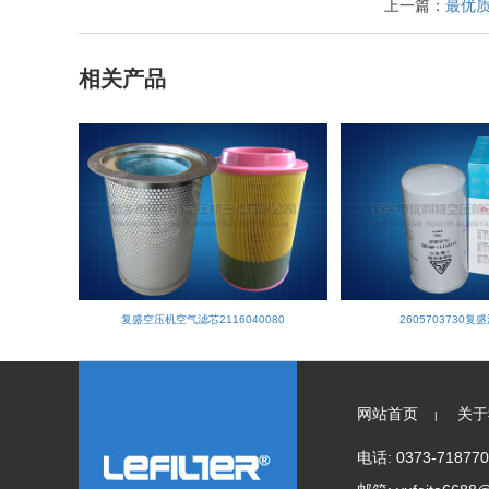
上一篇：
最优质
相关产品
复盛空压机空气滤芯2116040080
2605703730
网站首页
关于
|
电话: 0373-718770